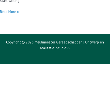
start writing!
Hello
Read More »
world!
Copyright © 2026 Meulmeester Gereedschappen | Ontwerp en
realisatie:
Studio55